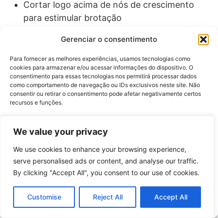
Cortar logo acima de nós de crescimento
para estimular brotação
Alternar áreas de colheita para permitir
Gerenciar o consentimento
recuperação
Para fornecer as melhores experiências, usamos tecnologias como
cookies para armazenar e/ou acessar informações do dispositivo. O
consentimento para essas tecnologias nos permitirá processar dados
Métodos de Secagem
como comportamento de navegação ou IDs exclusivos neste site. Não
consentir ou retirar o consentimento pode afetar negativamente certos
Profissional
recursos e funções.
Aceitar
We value your privacy
Secagem ao Ar Livre (Método Tradicional)
We use cookies to enhance your browsing experience,
Negar
Preparação
: Lave delicadamente, sacuda água
serve personalised ads or content, and analyse our traffic.
em excesso, remova folhas danificadas
Técnica
:
By clicking "Accept All", you consent to our use of cookies.
Ver preferências
Amarre em pequenos feixes (10-15 ramos),
pendure em local arejado, seco e escuro
Tempo
:
Customise
Reject All
Accept All
Política de Privacidade
7-14 dias dependendo da umidade ambiente e