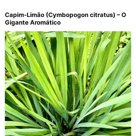
Capim-Limão (Cymbopogon citratus) – O
Gigante Aromático