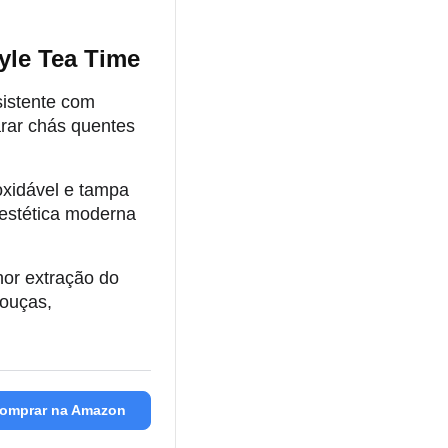
yle Tea Time
sistente com
arar chás quentes
oxidável e tampa
 estética moderna
hor extração do
louças,
omprar na Amazon