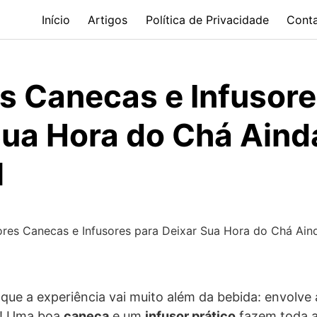
Início
Artigos
Política de Privacidade
Cont
s Canecas e Infusore
Sua Hora do Chá Aind
l
res Canecas e Infusores para Deixar Sua Hora do Chá Ain
ue a experiência vai muito além da bebida: envolve
s! Uma boa
caneca
e um
infusor prático
fazem toda a