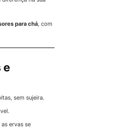
sores para chá
, com
 e
ltas, sem sujeira.
vel.
 as ervas se