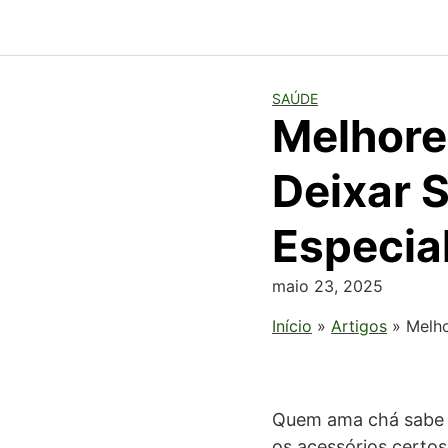
SAÚDE
Melhore
Deixar 
Especia
maio 23, 2025
Início
»
Artigos
»
Melho
Quem ama chá sabe q
os acessórios certo