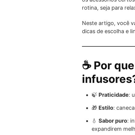
rotina, seja para rel
Neste artigo, você v
dicas de escolha e l
☕ Por que
infusores
🍃
Praticidade
: 
🎁
Estilo
: canec
💧
Sabor puro
: i
expandirem melh