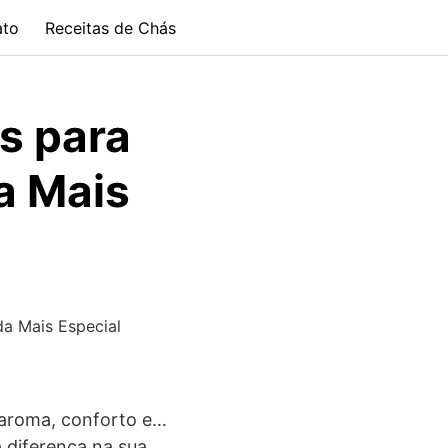
ato
Receitas de Chás
s para
a Mais
da Mais Especial
 aroma, conforto e…
 diferença na sua