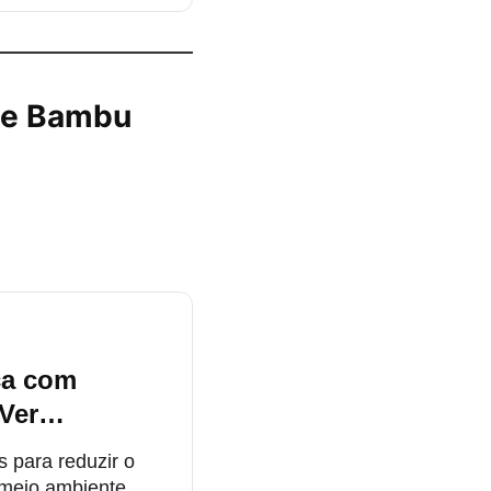
de Bambu
ca com
, Ver…
para reduzir o
 meio ambiente.