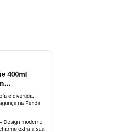
”
ie 400ml
âm…
fa e divertida,
 bagunça na Fenda
– Design moderno
 charme extra à sua