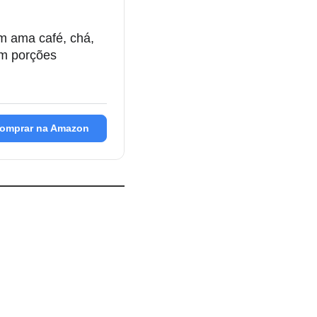
m ama café, chá,
em porções
omprar na Amazon