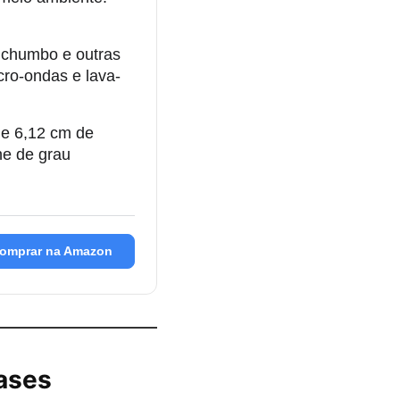
 chumbo e outras
cro-ondas e lava-
e 6,12 cm de
one de grau
omprar na Amazon
rases